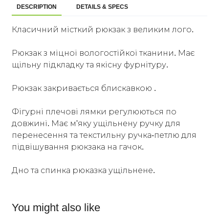
DESCRIPTION
DETAILS & SPECS
Класичний місткий рюкзак з великим лого.
Рюкзак з міцної вологостійкої тканини. Має
щільну підкладку та якісну фурнітуру.
Рюкзак закривається блискавкою .
Фігурні плечові лямки регулюються по
довжині. Має м'яку ущільнену ручку для
перенесення та текстильну ручка-петлю для
підвішування рюкзака на гачок.
Дно та спинка рюказка ущільнене.
You might also like