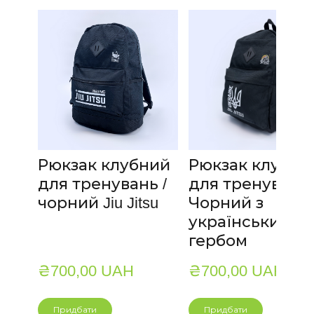
Рюкзак клубний
Рюкзак клубни
для тренувань /
для тренувань 
чорний Jiu Jitsu
Чорний з
українським
гербом
₴700,00 UAH
₴700,00 UAH
Придбати
Придбати